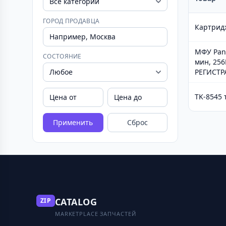
ГОРОД ПРОДАВЦА
Картридж
МФУ Pant
СОСТОЯНИЕ
мин, 256
РЕГИСТР
TK-8545 
Применить
Сброс
CATALOG
ZIP
MARKETPLACE ЗАПЧАСТЕЙ