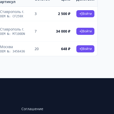
артикул
Ставрополь г.
3
2 500 ₽
Войти
OEM №: CF259X
Ставрополь г.
7
34 000 ₽
Войти
OEM №: M7100DN
Москва
20
648 ₽
Войти
OEM №: 3456436
Соглашение