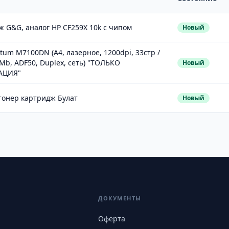
 G&G, аналог HP CF259X 10k с чипом
Новый
um M7100DN (A4, лазерное, 1200dpi, 33стр /
Mb, ADF50, Duplex, сеть) "ТОЛЬКО
Новый
АЦИЯ"
тонер картридж Булат
Новый
ДОКУМЕНТЫ
Оферта