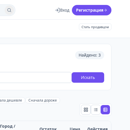
Вход
Регистрация
Найти
Стать продавцом
Найдено: 3
Искать
ала дешевле
Сначала дороже
Сетка
Список
Таблица
Город /
Остаток
Цена
Действия