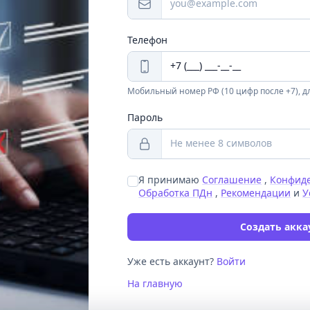
Телефон
Мобильный номер РФ (10 цифр после +7), дл
Пароль
Я принимаю
Соглашение
,
Конфид
Обработка ПДн
,
Рекомендации
и
У
Создать акка
Уже есть аккаунт?
Войти
На главную