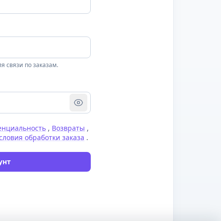
я связи по заказам.
енциальность
,
Возвраты
,
словия обработки заказа
.
унт