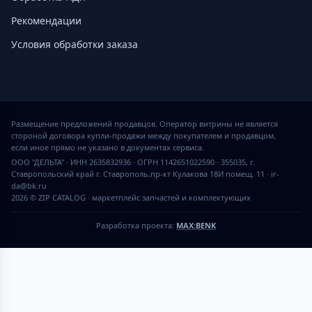
Рекомендации
Условия обработки заказа
Размещение предложений продавцов. Оператор витрины не является
стороной договора купли-продажи между покупателем и продавцом,
если иное прямо не указано в документах сервиса.
ООО "ДЕЛЬТА" · ИНН 2635832936 · ОГРН 1142651022590 · 355035, г.
Ставропольский край г. Ставрополь,пр-кт Кулакова 18И помещ. 11 · ir-
da@bk.ru
2026 © ZIP CATALOG
·
маркетплейс запчастей и комплектующих
Разработка проекта:
MAX:BENK