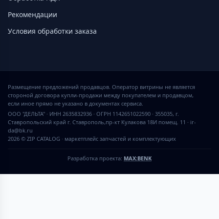
Рекомендации
Условия обработки заказа
Размещение предложений продавцов. Оператор витрины не является
стороной договора купли-продажи между покупателем и продавцом,
если иное прямо не указано в документах сервиса.
ООО "ДЕЛЬТА" · ИНН 2635832936 · ОГРН 1142651022590 · 355035, г.
Ставропольский край г. Ставрополь,пр-кт Кулакова 18И помещ. 11 · ir-
da@bk.ru
2026 © ZIP CATALOG
·
маркетплейс запчастей и комплектующих
Разработка проекта:
MAX:BENK