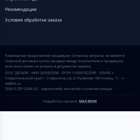
Рекомендации
Условия обработки заказа
Размещение предложений продавцов. Оператор витрины не является
стороной договора купли-продажи между покупателем и продавцом,
если иное прямо не указано в документах сервиса.
ООО "ДЕЛЬТА" · ИНН 2635832936 · ОГРН 1142651022590 · 355035, г.
Ставропольский край г. Ставрополь,пр-кт Кулакова 18И помещ. 11 · ir-
da@bk.ru
2026 © ZIP CATALOG
·
маркетплейс запчастей и комплектующих
Разработка проекта:
MAX:BENK