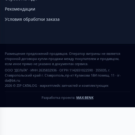
Рекомендации
Условия обработки заказа
Размещение предложений продавцов. Оператор витрины не является
стороной договора купли-продажи между покупателем и продавцом,
если иное прямо не указано в документах сервиса.
ООО "ДЕЛЬТА" · ИНН 2635832936 · ОГРН 1142651022590 · 355035, г.
Ставропольский край г. Ставрополь,пр-кт Кулакова 18И помещ. 11 · ir-
da@bk.ru
2026 © ZIP CATALOG
·
маркетплейс запчастей и комплектующих
Разработка проекта:
MAX:BENK