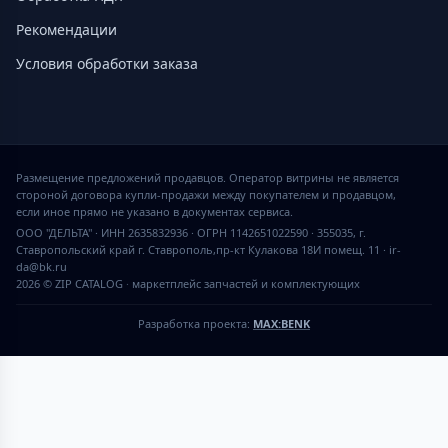
Рекомендации
Условия обработки заказа
Размещение предложений продавцов. Оператор витрины не является
стороной договора купли-продажи между покупателем и продавцом,
если иное прямо не указано в документах сервиса.
ООО "ДЕЛЬТА" · ИНН 2635832936 · ОГРН 1142651022590 · 355035, г.
Ставропольский край г. Ставрополь,пр-кт Кулакова 18И помещ. 11 · ir-
da@bk.ru
2026 © ZIP CATALOG
·
маркетплейс запчастей и комплектующих
Разработка проекта:
MAX:BENK