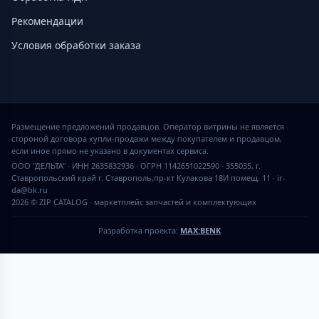
Рекомендации
Условия обработки заказа
Размещение предложений продавцов. Оператор витрины не является
стороной договора купли-продажи между покупателем и продавцом,
если иное прямо не указано в документах сервиса.
ООО "ДЕЛЬТА" · ИНН 2635832936 · ОГРН 1142651022590 · 355035, г.
Ставропольский край г. Ставрополь,пр-кт Кулакова 18И помещ. 11 · ir-
da@bk.ru
2026 © ZIP CATALOG
·
маркетплейс запчастей и комплектующих
Разработка проекта:
MAX:BENK