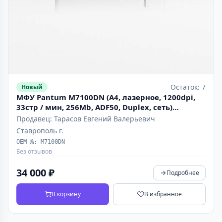
Остаток: 7
Новый
МФУ Pantum M7100DN (A4, лазерное, 1200dpi,
33стр / мин, 256Mb, ADF50, Duplex, сеть)
"ТОЛЬКО РЕГИСТРАЦИЯ"
Продавец: Тарасов Евгений Валерьевич
Ставрополь г.
OEM №: M7100DN
Без отзывов
34 000 ₽
Подробнее
В корзину
В избранное