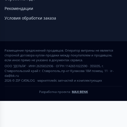
Рекомендации
Условия обработки заказа
Размещение предложений продавцов. Оператор витрины не является
стороной договора купли-продажи между покупателем и продавцом,
если иное прямо не указано в документах сервиса.
ООО "ДЕЛЬТА" · ИНН 2635832936 · ОГРН 1142651022590 · 355035, г.
Ставропольский край г. Ставрополь,пр-кт Кулакова 18И помещ. 11 · ir-
da@bk.ru
2026 © ZIP CATALOG
·
маркетплейс запчастей и комплектующих
Разработка проекта:
MAX:BENK