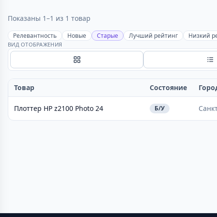
Показаны 1–1 из 1 товар
Релевантность
Новые
Старые
Лучший рейтинг
Низкий р
ВИД ОТОБРАЖЕНИЯ
Сетка
С
Товар
Состояние
Горо
Плоттер HP z2100 Photo 24
Санк
Б/У