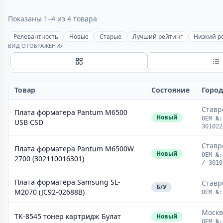
Показаны 1–4 из 4 товара
Релевантность
Новые
Старые
Лучший рейтинг
Низкий р
ВИД ОТОБРАЖЕНИЯ
Сетка
С
Товар
Состояние
Город
Ставр
Плата форматера Pantum M6500
Новый
OEM №:
USB CSD
301022
Ставр
Плата форматера Pantum M6500W
Новый
OEM №:
2700 (302110016301)
/ 3010
Плата форматера Samsung SL-
Ставр
Б/У
M2070 (JC92-02688B)
OEM №:
Москв
TK-8545 тонер картридж Булат
Новый
OEM №: