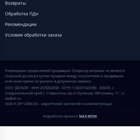
Возвраты
Обработка ПДн
Рекомендации
Условия обработки заказа
Размещение предложений продавцов. Оператор витрины не является
стороной договора купли-продажи между покупателем и продавцом,
если иное прямо не указано в документах сервиса.
ООО "ДЕЛЬТА" · ИНН 2635832936 · ОГРН 1142651022590 · 355035, г.
Ставропольский край г. Ставрополь,пр-кт Кулакова 18И помещ. 11 · ir-
da@bk.ru
2026 © ZIP CATALOG
·
маркетплейс запчастей и комплектующих
Разработка проекта:
MAX:BENK