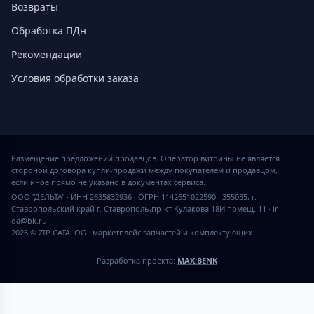
Возвраты
Обработка ПДн
Рекомендации
Условия обработки заказа
Размещение предложений продавцов. Оператор витрины не является
стороной договора купли-продажи между покупателем и продавцом,
если иное прямо не указано в документах сервиса.
ООО "ДЕЛЬТА" · ИНН 2635832936 · ОГРН 1142651022590 · 355035, г.
Ставропольский край г. Ставрополь,пр-кт Кулакова 18И помещ. 11 · ir-
da@bk.ru
2026 © ZIP CATALOG
·
маркетплейс запчастей и комплектующих
Разработка проекта:
MAX:BENK