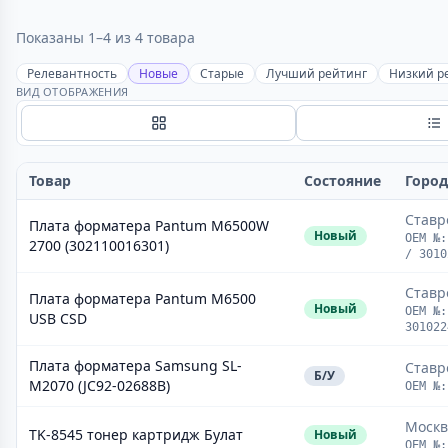
Показаны 1–4 из 4 товара
Релевантность
Новые
Старые
Лучший рейтинг
Низкий р
ВИД ОТОБРАЖЕНИЯ
Сетка
С
Товар
Состояние
Город
Ставр
Плата форматера Pantum M6500W
Новый
OEM №:
2700 (302110016301)
/ 3010
Ставр
Плата форматера Pantum M6500
Новый
OEM №:
USB CSD
301022
Плата форматера Samsung SL-
Ставр
Б/У
M2070 (JC92-02688B)
OEM №:
Москв
TK-8545 тонер картридж Булат
Новый
OEM №: