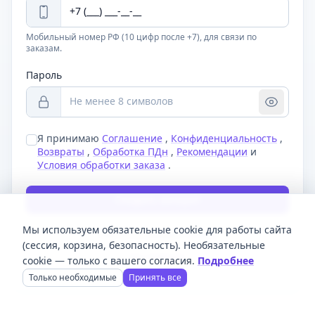
Мобильный номер РФ (10 цифр после +7), для связи по
заказам.
Пароль
Я принимаю
Соглашение
,
Конфиденциальность
,
Возвраты
,
Обработка ПДн
,
Рекомендации
и
Условия обработки заказа
.
Создать аккаунт
Мы используем обязательные cookie для работы сайта
Уже есть аккаунт?
Войти
(сессия, корзина, безопасность). Необязательные
На главную
cookie — только с вашего согласия.
Подробнее
Только необходимые
Принять все