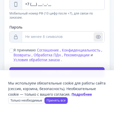
Мобильный номер РФ (10 цифр после +7), для связи по
заказам.
Пароль
Я принимаю
Соглашение
,
Конфиденциальность
,
Возвраты
,
Обработка ПДн
,
Рекомендации
и
Условия обработки заказа
.
Создать аккаунт
Мы используем обязательные cookie для работы сайта
Уже есть аккаунт?
Войти
(сессия, корзина, безопасность). Необязательные
На главную
cookie — только с вашего согласия.
Подробнее
Только необходимые
Принять все