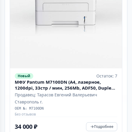
Остаток: 7
Новый
МФУ Pantum M7100DN (A4, лазерное,
1200dpi, 33стр / мин, 256Mb, ADF50, Duplex,
сеть) "ТОЛЬКО РЕГИСТРАЦИЯ"
Продавец: Тарасов Евгений Валерьевич
Ставрополь г.
OEM №: M7100DN
Без отзывов
34 000 ₽
Подробнее