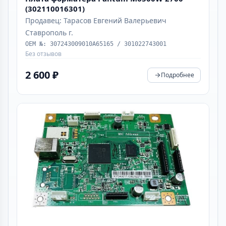
(302110016301)
Продавец: Тарасов Евгений Валерьевич
Ставрополь г.
OEM №: 307243009010А65165 / 301022743001
Без отзывов
2 600 ₽
Подробнее