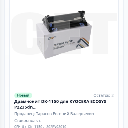
Остаток: 2
Новый
Драм-юнит DK-1150 для KYOCERA ECOSYS
P2235dn
/2040dn/M2135dn/2635dn/2040dn/2540dn
Продавец: Тарасов Евгений Валерьевич
(CET), 150000 стр., CET8997
Ставрополь г.
OEM №: DK-1150, 302RV93010