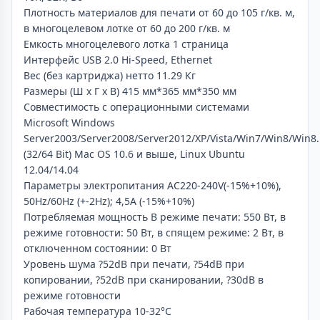
Плотность материалов для печати от 60 до 105 г/кв. м,
в многоцелевом лотке от 60 до 200 г/кв. м
Емкость многоцелевого лотка 1 страница
Интерфейс USB 2.0 Hi-Speed, Ethernet
Вес (без картриджа) нетто 11.29 Кг
Размеры (Ш x Г x В) 415 мм*365 мм*350 мм
Совместимость с операционными системами
Microsoft Windows
Server2003/Server2008/Server2012/XP/Vista/Win7/Win8/Win8
(32/64 Bit) Mac OS 10.6 и выше, Linux Ubuntu
12.04/14.04
Параметры электропитания AC220-240V(-15%+10%),
50Hz/60Hz (+-2Hz); 4,5A (-15%+10%)
Потребляемая мощность В режиме печати: 550 Вт, в
режиме готовности: 50 Вт, в спящем режиме: 2 Вт, в
отключенном состоянии: 0 Вт
Уровень шума ?52dB при печати, ?54dB при
копировании, ?52dB при сканировании, ?30dB в
режиме готовности
Рабочая температура 10-32°C