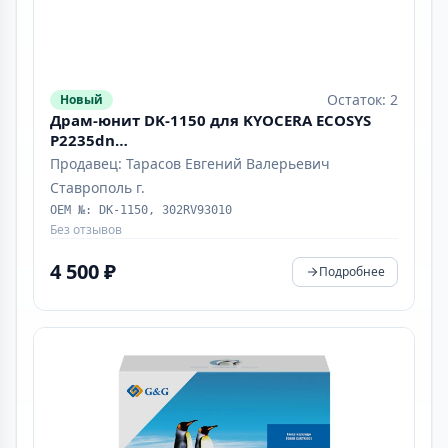
Остаток: 2
Новый
Драм-юнит DK-1150 для KYOCERA ECOSYS
P2235dn
/2040dn/M2135dn/2635dn/2040dn/2540dn
Продавец: Тарасов Евгений Валерьевич
(CET), 150000 стр., CET8997
Ставрополь г.
OEM №: DK-1150, 302RV93010
Без отзывов
4 500 ₽
Подробнее