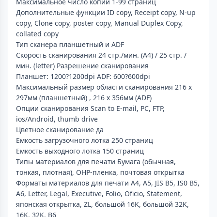
Максимальное число копий 1-99 страниц
Дополнительные функции ID copy, Receipt copy, N-up
copy, Clone copy, poster copy, Manual Duplex Copy,
collated copy
Тип сканера планшетный и ADF
Скорость сканирования 24 стр./мин. (A4) / 25 стр. /
мин. (letter) Разрешение сканирования
Планшет: 1200?1200dpi ADF: 600?600dpi
Максимальный размер области сканирования 216 x
297мм (планшетный) , 216 x 356мм (ADF)
Опции сканирования Scan to E-mail, PC, FTP,
ios/Android, thumb drive
Цветное сканирование да
Емкость загрузочного лотка 250 страниц
Емкость выходного лотка 150 страниц
Типы материалов для печати Бумага (обычная,
тонкая, плотная), OHP-пленка, почтовая открытка
Форматы материалов для печати A4, A5, JIS B5, IS0 B5,
A6, Letter, Legal, Executive, Folio, Oficio, Statement,
японская открытка, ZL, большой 16K, большой 32K,
16K, 32K, B6