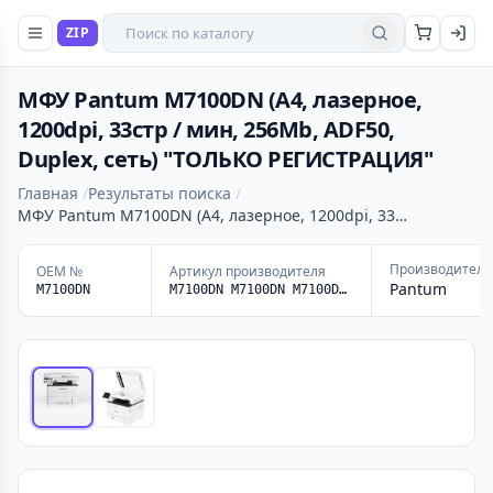
Поиск товаров
ZIP
Найти
МФУ Pantum M7100DN (A4, лазерное,
1200dpi, 33стр / мин, 256Mb, ADF50,
Duplex, сеть) "ТОЛЬКО РЕГИСТРАЦИЯ"
Главная
Результаты поиска
МФУ Pantum M7100DN (A4, лазерное, 1200dpi, 33…
Производитель
OEM №
Артикул производителя
Pantum
M7100DN
M7100DN M7100DN M7100DN 1702P60UN0 | MK-3140 1702P60UN0 | MK-3140 1702P60UN0 | MK-3140 1702P60UN0 | MK-3140