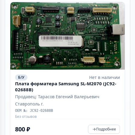
Нет в наличии
Б/У
Плата форматера Samsung SL-M2070 (JC92-
02688B)
Продавец: Тарасов Евгений Валерьевич
Ставрополь г.
OEM №: JC92-02688B
Без отзывов
800 ₽
Подробнее